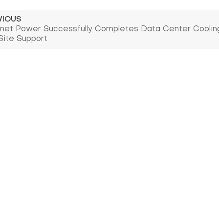
VIOUS
net Power Successfully Completes Data Center Cooling
ite Support