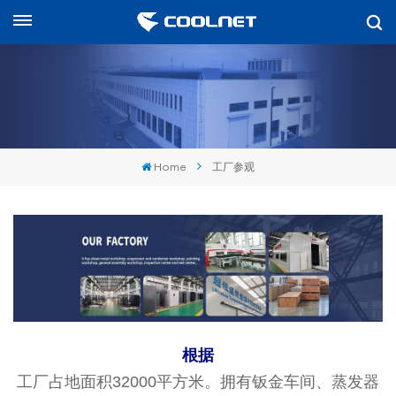
中文
nglish
中文
Home
工厂参观
العرب
spañol
根据
工厂占地面积32000平方米。拥有钣金车间、蒸发器