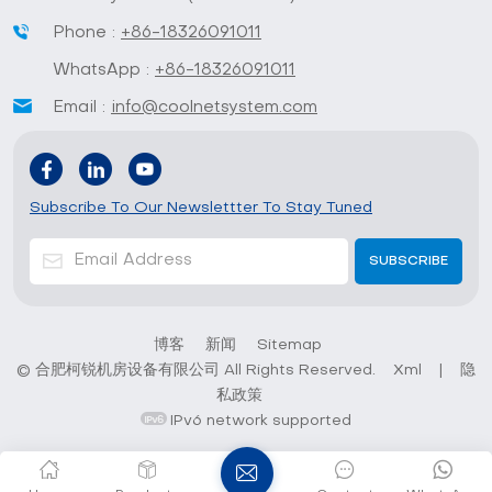
Phone :
+86-18326091011
WhatsApp :
+86-18326091011
Email :
info@coolnetsystem.com
Subscribe To Our Newslettter To Stay Tuned
博客
新闻
Sitemap
© 合肥柯锐机房设备有限公司 All Rights Reserved.
Xml
|
隐
私政策
IPv6 network supported