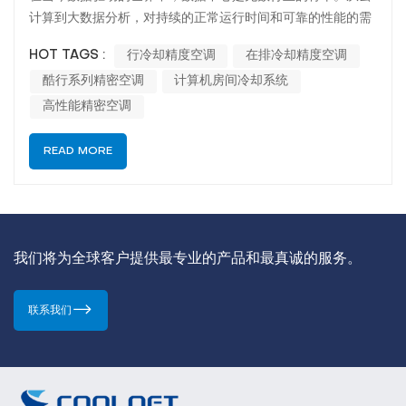
计算到大数据分析，对持续的正常运行时间和可靠的性能的需
求至关重要。数据中心运营商最紧迫的问题之一是为这些数字
HOT TAGS :
行冷却精度空调
在排冷却精度空调
基础架构的服务器和设备保持一致，最佳的环境。因此，高效
酷行系列精密空调
计算机房间冷却系统
冷却解决方案的重要性不能被夸大。其中， 行冷却精度空调
已成为一种流行的有效方法，用...
高性能精密空调
READ MORE
我们将为全球客户提供最专业的产品和最真诚的服务。
联系我们