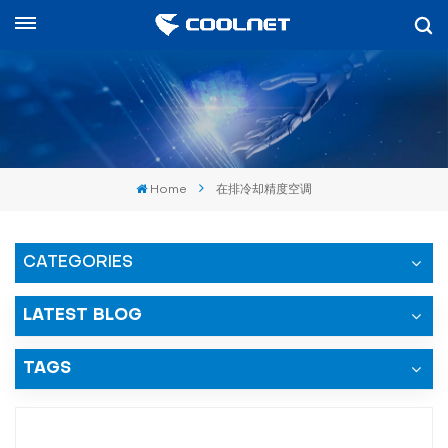
中文
nglish
中文
Home
在排冷却精度空调
العرب
spañol
CATEGORIES
LATEST BLOG
TAGS